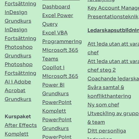
Fortsättning
Dashboard
Key Account Manag
InDesign
Excel Power
Presentationsteknik
Grundkurs
Query
InDesign
Ledarskapsutbildni
Excel VBA
Fortsättning
Programmering
Att leda utan att var
Photoshop
Microsoft 365
chef
Grundkurs
Teams
Att leda utan att var
Photoshop
Copilot i
chef steg 2
Fortsättning
Microsoft 365
Coachande ledarsk
AI i Adobe
Power BI
Svåra samtal &
Acrobat
Grundkurs
konflikthantering
Grundkurs
PowerPoint
Ny som chef
Komplett
Utveckling av grupp
Kurspaket
PowerPoint
& team
After Effects
Grundkurs
Ditt personliga
Komplett
PowerPoint