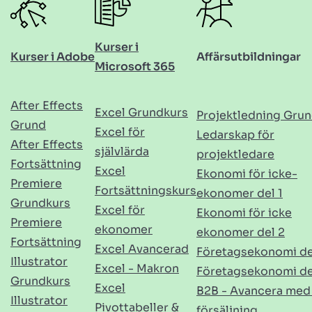
Kurser i
Kurser i Adobe
Affärsutbildningar
Microsoft 365
After Effects
Excel Grundkurs
Projektledning Gru
Grund
Excel för
Ledarskap för
After Effects
självlärda
projektledare
Fortsättning
Excel
Ekonomi för icke-
Premiere
Fortsättningskurs
ekonomer del 1
Grundkurs
Excel för
Ekonomi för icke
Premiere
ekonomer
ekonomer del 2
Fortsättning
Excel Avancerad
Företagsekonomi de
Illustrator
Excel - Makron
Företagsekonomi de
Grundkurs
Excel
B2B - Avancera med
Illustrator
Pivottabeller &
försäljning