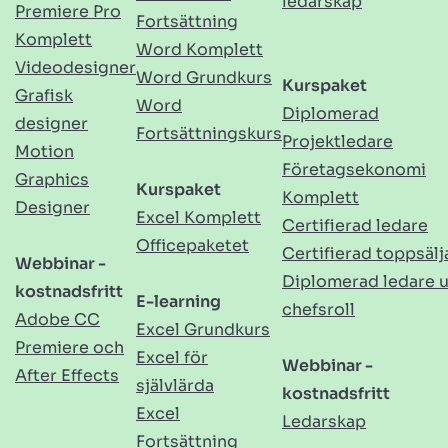
ledarskap
Premiere Pro
Fortsättning
Komplett
Word Komplett
Videodesigner
Word Grundkurs
Kurspaket
Grafisk
Word
Diplomerad
designer
Fortsättningskurs
Projektledare
Motion
Företagsekonomi
Graphics
Kurspaket
Komplett
Designer
Excel Komplett
Certifierad ledare
Officepaketet
Certifierad toppsälj
Webbinar -
Diplomerad ledare 
kostnadsfritt
E-learning
chefsroll
Adobe CC
Excel Grundkurs
Premiere och
Excel för
Webbinar -
After Effects
självlärda
kostnadsfritt
Excel
Ledarskap
Fortsättning