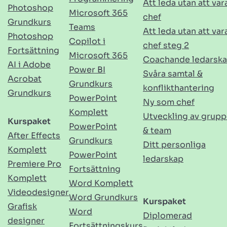
Att leda utan att var
Photoshop
Microsoft 365
chef
Grundkurs
Teams
Att leda utan att var
Photoshop
Copilot i
chef steg 2
Fortsättning
Microsoft 365
Coachande ledarsk
AI i Adobe
Power BI
Svåra samtal &
Acrobat
Grundkurs
konflikthantering
Grundkurs
PowerPoint
Ny som chef
Komplett
Utveckling av grupp
Kurspaket
PowerPoint
& team
After Effects
Grundkurs
Ditt personliga
Komplett
PowerPoint
ledarskap
Premiere Pro
Fortsättning
Komplett
Word Komplett
Videodesigner
Word Grundkurs
Kurspaket
Grafisk
Word
Diplomerad
designer
Fortsättningskurs