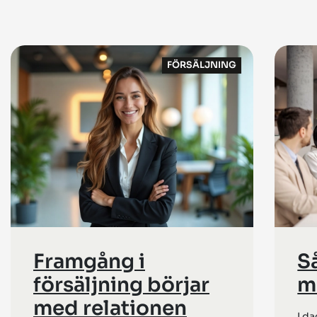
FÖRSÄLJNING
Framgång i
Så
försäljning börjar
m
med relationen
I d