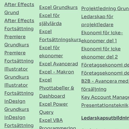
After Effects
Excel Grundkurs
Projektledning Gru
Grund
Excel för
Ledarskap för
After Effects
självlärda
projektledare
Fortsättning
Excel
Ekonomi för icke-
Premiere
Fortsättningskurs
ekonomer del 1
Grundkurs
Excel för
Ekonomi för icke
Premiere
ekonomer
ekonomer del 2
Fortsättning
Excel Avancerad
Företagsekonomi de
Illustrator
Excel - Makron
Företagsekonomi de
Grundkurs
Excel
B2B - Avancera med
Illustrator
Pivottabeller &
försäljning
Fortsättning
Dashboard
Key Account Manag
InDesign
Excel Power
Presentationsteknik
Grundkurs
Query
InDesign
Ledarskapsutbildni
Excel VBA
Fortsättning
Programmering