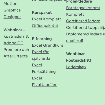
Projektledare
Motion
Företagsekonomi
Graphics
Kurspaket
Komplett
Designer
Excel Komplett
Certifierad ledare
Officepaketet
Certifierad toppsälj
Webbinar -
Diplomerad ledare 
kostnadsfritt
E-learning
chefsroll
Adobe CC
Excel Grundkurs
Premiere och
Excel för
Webbinar -
After Effects
självlärda
kostnadsfritt
Excel
Ledarskap
Fortsättning
Excel
Pivottabeller