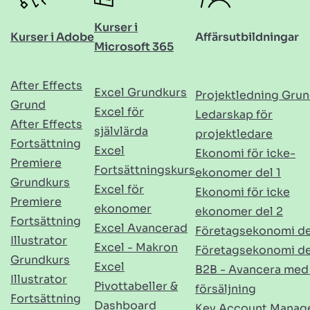
Kurser i
Kurser i Adobe
Affärsutbildningar
Microsoft 365
After Effects
Excel Grundkurs
Projektledning Gru
Grund
Excel för
Ledarskap för
After Effects
självlärda
projektledare
Fortsättning
Excel
Ekonomi för icke-
Premiere
Fortsättningskurs
ekonomer del 1
Grundkurs
Excel för
Ekonomi för icke
Premiere
ekonomer
ekonomer del 2
Fortsättning
Excel Avancerad
Företagsekonomi de
Illustrator
Excel - Makron
Företagsekonomi de
Grundkurs
Excel
B2B - Avancera med
Illustrator
Pivottabeller &
försäljning
Fortsättning
Dashboard
Key Account Manag