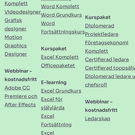
Komplett
Word Komplett
Videodesigner
Word Grundkurs
Kurspaket
Grafisk
Word
Diplomerad
designer
Fortsättningskurs
Projektledare
Motion
Företagsekonomi
Graphics
Kurspaket
Komplett
Designer
Excel Komplett
Certifierad ledare
Officepaketet
Certifierad toppsälj
Webbinar -
Diplomerad ledare 
kostnadsfritt
E-learning
chefsroll
Adobe CC
Excel Grundkurs
Premiere och
Excel för
Webbinar -
After Effects
självlärda
kostnadsfritt
Excel
Ledarskap
Fortsättning
Excel