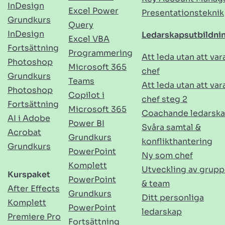
InDesign
Excel Power
Presentationsteknik
Grundkurs
Query
InDesign
Ledarskapsutbildni
Excel VBA
Fortsättning
Programmering
Att leda utan att var
Photoshop
Microsoft 365
chef
Grundkurs
Teams
Att leda utan att var
Photoshop
Copilot i
chef steg 2
Fortsättning
Microsoft 365
Coachande ledarsk
AI i Adobe
Power BI
Svåra samtal &
Acrobat
Grundkurs
konflikthantering
Grundkurs
PowerPoint
Ny som chef
Komplett
Utveckling av grupp
Kurspaket
PowerPoint
& team
After Effects
Grundkurs
Ditt personliga
Komplett
PowerPoint
ledarskap
Premiere Pro
Fortsättning