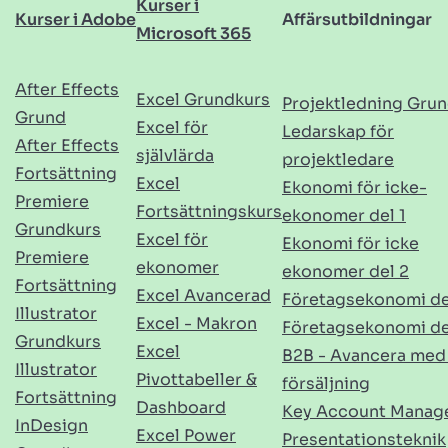
Kurser i
Kurser i Adobe
Affärsutbildningar
Microsoft 365
After Effects
Excel Grundkurs
Projektledning Gru
Grund
Excel för
Ledarskap för
After Effects
självlärda
projektledare
Fortsättning
Excel
Ekonomi för icke-
Premiere
Fortsättningskurs
ekonomer del 1
Grundkurs
Excel för
Ekonomi för icke
Premiere
ekonomer
ekonomer del 2
Fortsättning
Excel Avancerad
Företagsekonomi de
Illustrator
Excel - Makron
Företagsekonomi de
Grundkurs
Excel
B2B - Avancera med
Illustrator
Pivottabeller &
försäljning
Fortsättning
Dashboard
Key Account Manag
InDesign
Excel Power
Presentationsteknik