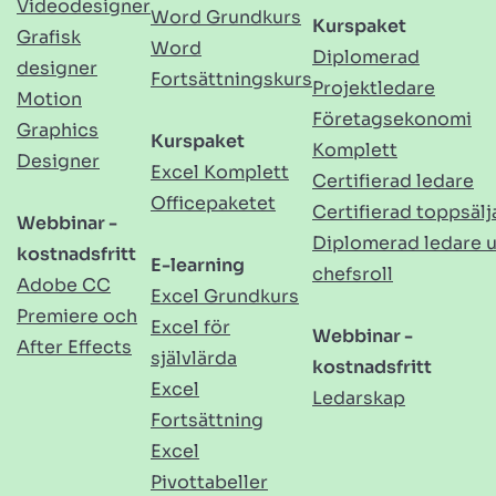
Videodesigner
Word Grundkurs
Kurspaket
Grafisk
Word
Diplomerad
designer
Fortsättningskurs
Projektledare
Motion
Företagsekonomi
Graphics
Kurspaket
Komplett
Designer
Excel Komplett
Certifierad ledare
Officepaketet
Certifierad toppsälj
Webbinar -
Diplomerad ledare 
kostnadsfritt
E-learning
chefsroll
Adobe CC
Excel Grundkurs
Premiere och
Excel för
Webbinar -
After Effects
självlärda
kostnadsfritt
Excel
Ledarskap
Fortsättning
Excel
Pivottabeller