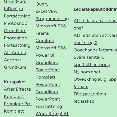
Grundkurs
Query
InDesign
Ledarskapsutbildni
Excel VBA
Fortsättning
Programmering
Att leda utan att var
Photoshop
Microsoft 365
chef
Grundkurs
Teams
Att leda utan att var
Photoshop
Copilot i
chef steg 2
Fortsättning
Microsoft 365
Coachande ledarsk
AI i Adobe
Power BI
Svåra samtal &
Acrobat
Grundkurs
konflikthantering
Grundkurs
PowerPoint
Ny som chef
Komplett
Utveckling av grupp
Kurspaket
PowerPoint
& team
After Effects
Grundkurs
Ditt personliga
Komplett
PowerPoint
ledarskap
Premiere Pro
Fortsättning
Komplett
Word Komplett