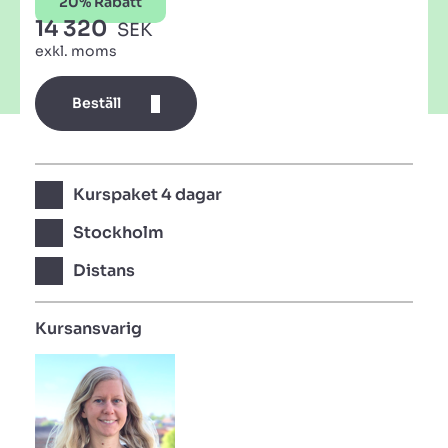
20% Rabatt
14 320
SEK
exkl. moms
Beställ
Kurspaket 4 dagar
Stockholm
Distans
Kursansvarig