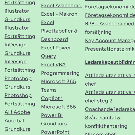
Fortsättning
Excel Avancerad
Företagsekonomi de
Illustrator
Excel - Makron
Företagsekonomi de
Grundkurs
Excel
B2B - Avancera med
Illustrator
Pivottabeller &
försäljning
Fortsättning
Dashboard
Key Account Manag
InDesign
Excel Power
Presentationsteknik
Grundkurs
Query
InDesign
Ledarskapsutbildni
Excel VBA
Fortsättning
Programmering
Att leda utan att var
Photoshop
Microsoft 365
chef
Grundkurs
Teams
Att leda utan att var
Photoshop
Copilot i
chef steg 2
Fortsättning
Microsoft 365
Coachande ledarsk
AI i Adobe
Power BI
Svåra samtal &
Acrobat
Grundkurs
konflikthantering
Grundkurs
PowerPoint
Ny som chef