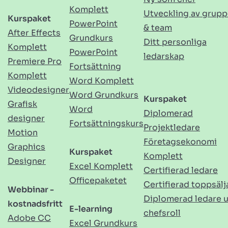
Komplett
Utveckling av grupp
Kurspaket
PowerPoint
& team
After Effects
Grundkurs
Ditt personliga
Komplett
PowerPoint
ledarskap
Premiere Pro
Fortsättning
Komplett
Word Komplett
Videodesigner
Word Grundkurs
Kurspaket
Grafisk
Word
Diplomerad
designer
Fortsättningskurs
Projektledare
Motion
Företagsekonomi
Graphics
Kurspaket
Komplett
Designer
Excel Komplett
Certifierad ledare
Officepaketet
Certifierad toppsälj
Webbinar -
Diplomerad ledare 
kostnadsfritt
E-learning
chefsroll
Adobe CC
Excel Grundkurs