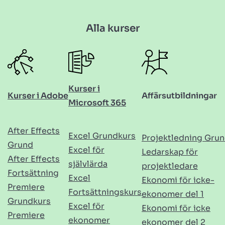
Alla kurser
Kurser i
Kurser i Adobe
Affärsutbildningar
Microsoft 365
After Effects
Excel Grundkurs
Projektledning Gru
Grund
Excel för
Ledarskap för
After Effects
självlärda
projektledare
Fortsättning
Excel
Ekonomi för icke-
Premiere
Fortsättningskurs
ekonomer del 1
Grundkurs
Excel för
Ekonomi för icke
Premiere
ekonomer
ekonomer del 2