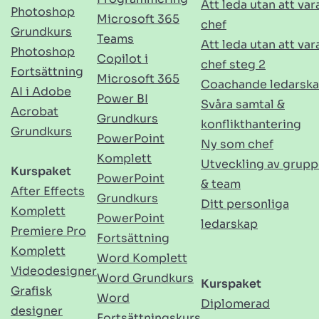
Att leda utan att var
Photoshop
Microsoft 365
chef
Grundkurs
Teams
Att leda utan att var
Photoshop
Copilot i
chef steg 2
Fortsättning
Microsoft 365
Coachande ledarsk
AI i Adobe
Power BI
Svåra samtal &
Acrobat
Grundkurs
konflikthantering
Grundkurs
PowerPoint
Ny som chef
Komplett
Utveckling av grupp
Kurspaket
PowerPoint
& team
After Effects
Grundkurs
Ditt personliga
Komplett
PowerPoint
ledarskap
Premiere Pro
Fortsättning
Komplett
Word Komplett
Videodesigner
Word Grundkurs
Kurspaket
Grafisk
Word
Diplomerad
designer
Fortsättningskurs