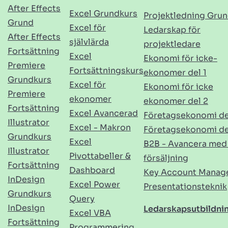
After Effects
Excel Grundkurs
Projektledning Gru
Grund
Excel för
Ledarskap för
After Effects
självlärda
projektledare
Fortsättning
Excel
Ekonomi för icke-
Premiere
Fortsättningskurs
ekonomer del 1
Grundkurs
Excel för
Ekonomi för icke
Premiere
ekonomer
ekonomer del 2
Fortsättning
Excel Avancerad
Företagsekonomi de
Illustrator
Excel - Makron
Företagsekonomi de
Grundkurs
Excel
B2B - Avancera med
Illustrator
Pivottabeller &
försäljning
Fortsättning
Dashboard
Key Account Manag
InDesign
Excel Power
Presentationsteknik
Grundkurs
Query
InDesign
Ledarskapsutbildni
Excel VBA
Fortsättning
Programmering