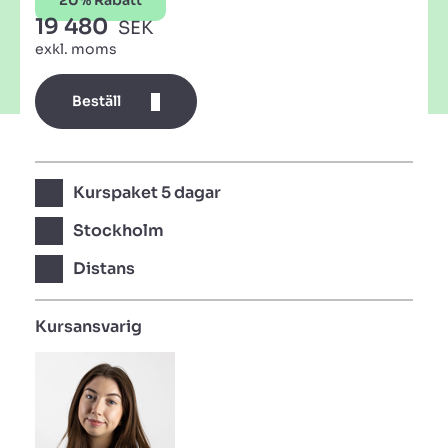
20% Rabatt
19 480
SEK
exkl. moms
Beställ
Kurspaket 5 dagar
Stockholm
Distans
Kursansvarig