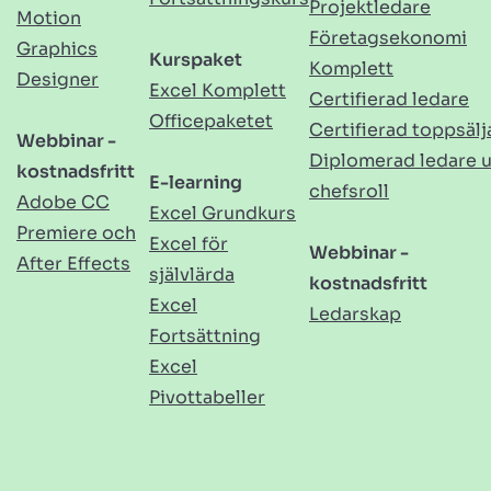
Projektledare
Motion
Företagsekonomi
Graphics
Kurspaket
Komplett
Designer
Excel Komplett
Certifierad ledare
Officepaketet
Certifierad toppsälj
Webbinar -
Diplomerad ledare 
kostnadsfritt
E-learning
chefsroll
Adobe CC
Excel Grundkurs
Premiere och
Excel för
Webbinar -
After Effects
självlärda
kostnadsfritt
Excel
Ledarskap
Fortsättning
Excel
Pivottabeller